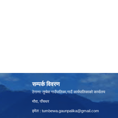
सम्पर्क विवरण
ठेगाना: तुम्बेवा गाउँपालिका,गाउँ कार्यपालिकाको कार्यालय
मौवा, पाँचथर
इमेल :
tumbewa.gaunpalika@gmail.com