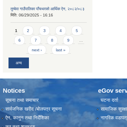
तुम्बेवा गाउँपालिका पाँचथरको आर्थिक ऐन, २०८२/०८३
मिति:
06/29/2025 - 16:16
Pages
1
2
3
4
5
6
7
8
9
…
next ›
last »
अन्य
Notices
eGov serv
सूचना तथा समाचार
घटना दर्ता
सार्वजनिक खरीद /बोलपत्र सूचना
सामाजिक सुरक्ष
ऐन, कानुन तथा निर्देशिका
नागरिक वडापत्
कर तथा शुल्कहरु